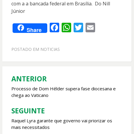
com a a bancada federal em Brasília. Do Nill
Júnior
F
W
T
E
Share
ac
h
w
m
e
at
itt
ai
POSTADO EM
NOTICIAS
b
s
er
l
o
A
o
p
ANTERIOR
Navegação
k
p
de
Processo de Dom Hélder supera fase diocesana e
chega ao Vaticano
Post
SEGUINTE
Raquel Lyra garante que governo vai priorizar os
mais necessitados