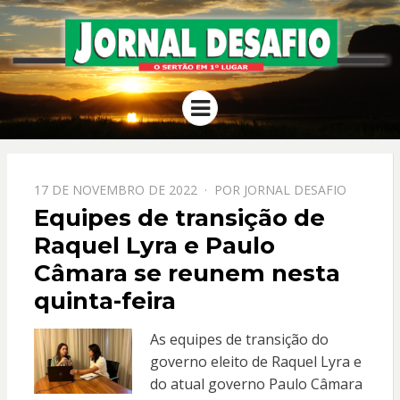
JORNAL
O Sertão em 1º Lugar
Menu
DESAFIO
PPOSTADO
17 DE NOVEMBRO DE 2022
POR
JORNAL DESAFIO
EM
Equipes de transição de
Raquel Lyra e Paulo
Câmara se reunem nesta
quinta-feira
As equipes de transição do
governo eleito de Raquel Lyra e
do atual governo Paulo Câmara