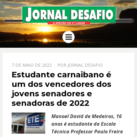
JORNAL
O Sertão em 1º Lugar
Menu
DESAFIO
PPOSTADO
7 DE MAIO DE 2022
POR
JORNAL DESAFIO
EM
Estudante carnaibano é
um dos vencedores dos
jovens senadores e
senadoras de 2022
Manoel David de Medeiros, 16
anos é estudante da Escola
Técnica Professor Paulo Freire