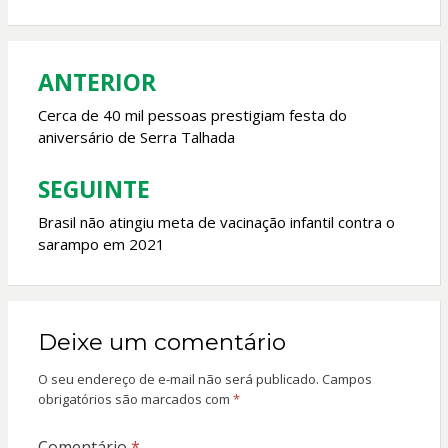
o
p
k
p
ANTERIOR
Navegação
de
Cerca de 40 mil pessoas prestigiam festa do
aniversário de Serra Talhada
Post
SEGUINTE
Brasil não atingiu meta de vacinação infantil contra o
sarampo em 2021
Deixe um comentário
O seu endereço de e-mail não será publicado.
Campos
obrigatórios são marcados com
*
Comentário
*