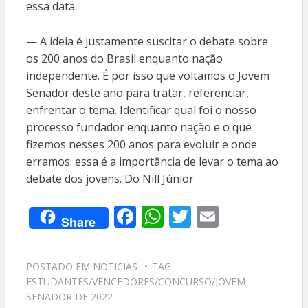
essa data.
— A ideia é justamente suscitar o debate sobre
os 200 anos do Brasil enquanto nação
independente. É por isso que voltamos o Jovem
Senador deste ano para tratar, referenciar,
enfrentar o tema. Identificar qual foi o nosso
processo fundador enquanto nação e o que
fizemos nesses 200 anos para evoluir e onde
erramos: essa é a importância de levar o tema ao
debate dos jovens. Do Nill Júnior
F
W
T
E
Share
ac
h
w
m
e
at
itt
ai
POSTADO EM
NOTICIAS
TAG
b
s
er
l
ESTUDANTES/VENCEDORES/CONCURSO/JOVEM
o
A
SENADOR DE 2022