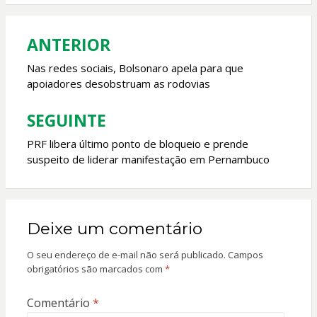
o
p
k
p
ANTERIOR
Navegação
de
Nas redes sociais, Bolsonaro apela para que
apoiadores desobstruam as rodovias
Post
SEGUINTE
PRF libera último ponto de bloqueio e prende
suspeito de liderar manifestação em Pernambuco
Deixe um comentário
O seu endereço de e-mail não será publicado.
Campos
obrigatórios são marcados com
*
Comentário
*