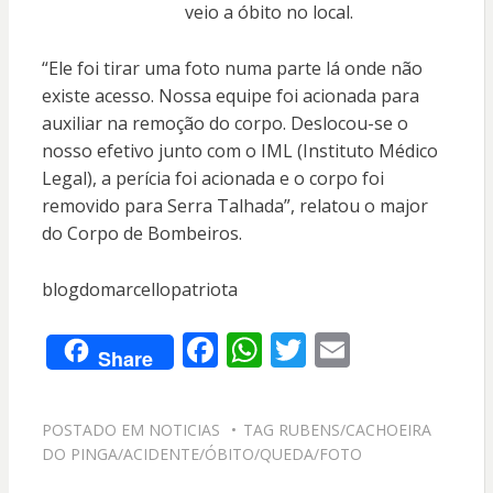
veio a óbito no local.
“Ele foi tirar uma foto numa parte lá onde não
existe acesso. Nossa equipe foi acionada para
auxiliar na remoção do corpo. Deslocou-se o
nosso efetivo junto com o IML (Instituto Médico
Legal), a perícia foi acionada e o corpo foi
removido para Serra Talhada”, relatou o major
do Corpo de Bombeiros.
blogdomarcellopatriota
F
W
T
E
Share
ac
h
w
m
e
at
itt
ai
POSTADO EM
NOTICIAS
TAG
RUBENS/CACHOEIRA
b
s
er
l
DO PINGA/ACIDENTE/ÓBITO/QUEDA/FOTO
o
A