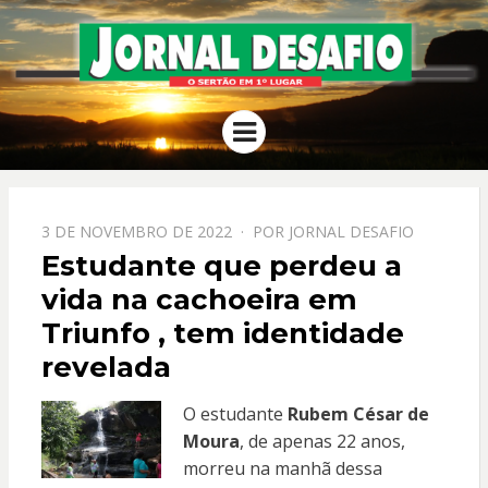
JORNAL
O Sertão em 1º Lugar
Menu
DESAFIO
PPOSTADO
3 DE NOVEMBRO DE 2022
POR
JORNAL DESAFIO
EM
Estudante que perdeu a
vida na cachoeira em
Triunfo , tem identidade
revelada
O estudante
Rubem César de
Moura
, de apenas 22 anos,
morreu na manhã dessa