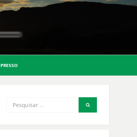
AL
MPRESSO
FIO
Procurar
PESQUISAR
por: