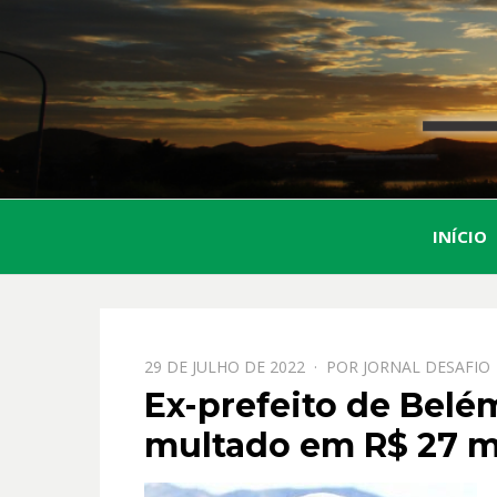
INÍCIO
PPOSTADO
29 DE JULHO DE 2022
POR
JORNAL DESAFIO
EM
Ex-prefeito de Belé
multado em R$ 27 mi