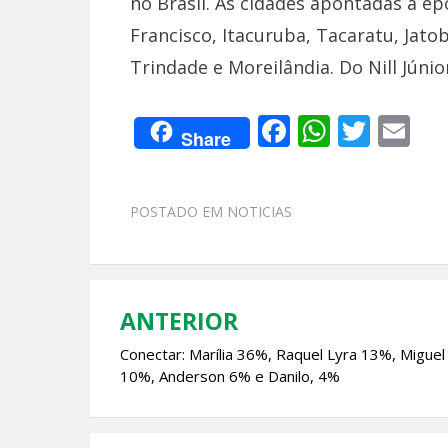
no Brasil. As cidades apontadas à é
Francisco, Itacuruba, Tacaratu, Jatob
Trindade e Moreilândia. Do Nill Júnio
F
W
T
E
Share
ac
h
w
m
e
at
itt
ai
POSTADO EM
NOTICIAS
b
s
er
l
o
A
o
p
k
p
ANTERIOR
Navegação
Conectar: Marília 36%, Raquel Lyra 13%, Miguel
de
10%, Anderson 6% e Danilo, 4%
Post