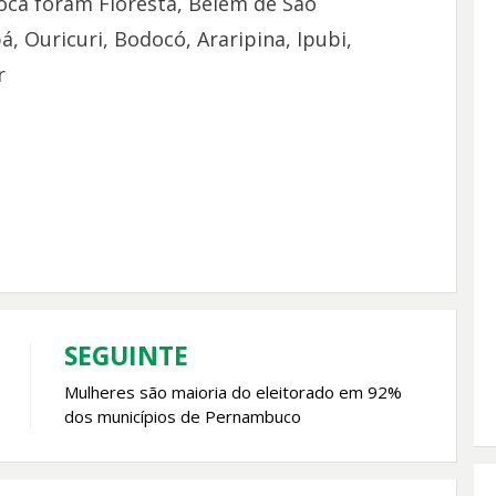
poca foram Floresta, Belém de São
á, Ouricuri, Bodocó, Araripina, Ipubi,
r
SEGUINTE
Mulheres são maioria do eleitorado em 92%
dos municípios de Pernambuco