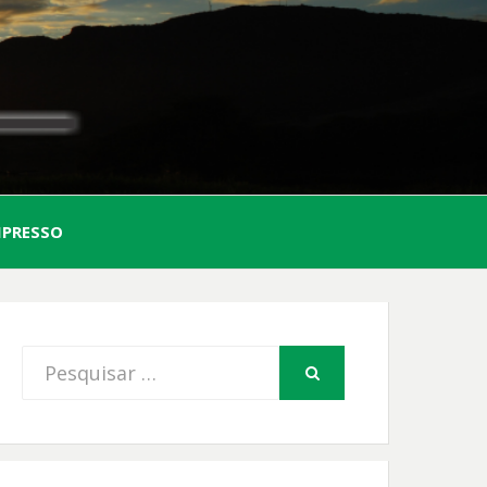
AL
MPRESSO
FIO
Procurar
PESQUISAR
por: