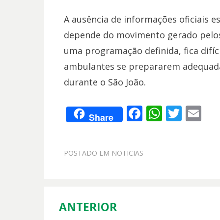
A ausência de informações oficiais e
depende do movimento gerado pelos 
uma programação definida, fica difíci
ambulantes se prepararem adequad
durante o São João.
F
W
T
E
Share
ac
h
w
m
e
at
itt
ai
POSTADO EM
NOTICIAS
b
s
er
l
o
A
o
p
k
p
ANTERIOR
Navegação