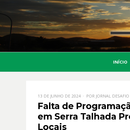
INÍCIO
PPOSTADO
13 DE JUNHO DE 2024
POR
JORNAL DESAFIO
EM
Falta de Programaçã
em Serra Talhada P
Locais