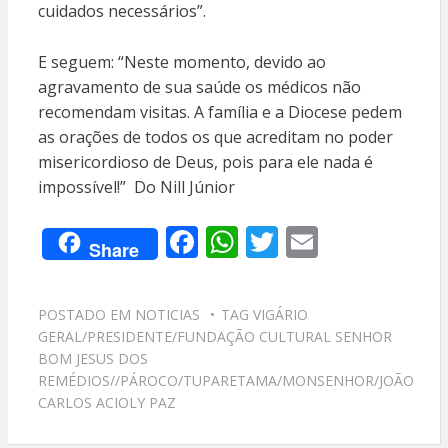
cuidados necessários”.
E seguem: “Neste momento, devido ao
agravamento de sua saúde os médicos não
recomendam visitas. A família e a Diocese pedem
as orações de todos os que acreditam no poder
misericordioso de Deus, pois para ele nada é
impossível!” Do Nill Júnior
F
W
T
E
Share
ac
h
w
m
e
at
itt
ai
POSTADO EM
NOTICIAS
TAG
VIGÁRIO
b
s
er
l
GERAL/PRESIDENTE/FUNDAÇÃO CULTURAL SENHOR
o
A
BOM JESUS DOS
REMÉDIOS//PÁROCO/TUPARETAMA/MONSENHOR/JOÃO
o
p
CARLOS ACIOLY PAZ
k
p