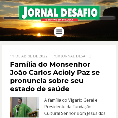
JORNAL
O Sertão em 1º Lugar
Menu
DESAFIO
PPOSTADO
11 DE ABRIL DE 2022
POR
JORNAL DESAFIO
EM
Família do Monsenhor
João Carlos Acioly Paz se
pronuncia sobre seu
estado de saúde
A família do Vigário Geral e
Presidente da Fundação
Cultural Senhor Bom Jesus dos