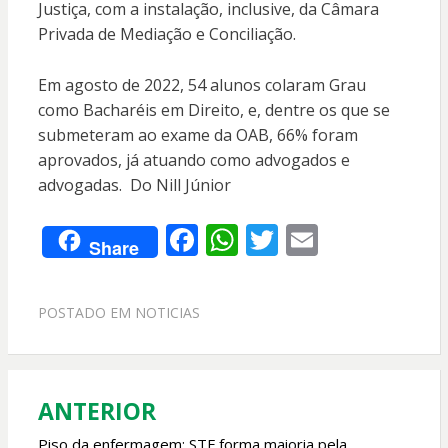
Justiça, com a instalação, inclusive, da Câmara
Privada de Mediação e Conciliação.
Em agosto de 2022, 54 alunos colaram Grau
como Bacharéis em Direito, e, dentre os que se
submeteram ao exame da OAB, 66% foram
aprovados, já atuando como advogados e
advogadas. Do Nill Júnior
F
W
T
E
Share
ac
h
w
m
e
at
itt
ai
POSTADO EM
NOTICIAS
b
s
er
l
o
A
o
p
ANTERIOR
Navegação
k
p
Piso da enfermagem: STF forma maioria pela