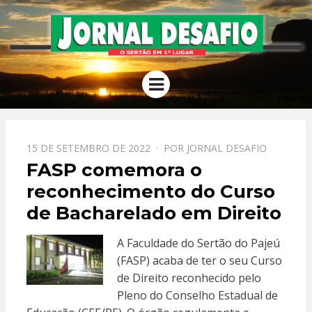
JORNAL
O Sertão em 1º Lugar
Menu
DESAFIO
PPOSTADO
15 DE SETEMBRO DE 2022
POR
JORNAL DESAFIO
EM
FASP comemora o
reconhecimento do Curso
de Bacharelado em Direito
A Faculdade do Sertão do Pajeú
(FASP) acaba de ter o seu Curso
de Direito reconhecido pelo
Pleno do Conselho Estadual de