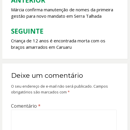
ANTERIOR
Navegação
k
p
de
Márcia confirma manutenção de nomes da primeira
gestão para novo mandato em Serra Talhada
Post
SEGUINTE
Criança de 12 anos é encontrada morta com os
braços amarrados em Caruaru
Deixe um comentário
O seu endereço de e-mail não será publicado.
Campos
obrigatórios são marcados com
*
Comentário
*