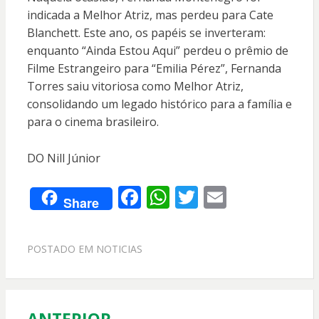
indicada a Melhor Atriz, mas perdeu para Cate
Blanchett. Este ano, os papéis se inverteram:
enquanto “Ainda Estou Aqui” perdeu o prêmio de
Filme Estrangeiro para “Emilia Pérez”, Fernanda
Torres saiu vitoriosa como Melhor Atriz,
consolidando um legado histórico para a família e
para o cinema brasileiro.
DO Nill Júnior
F
W
T
E
Share
ac
h
w
m
e
at
itt
ai
POSTADO EM
NOTICIAS
b
s
er
l
o
A
o
p