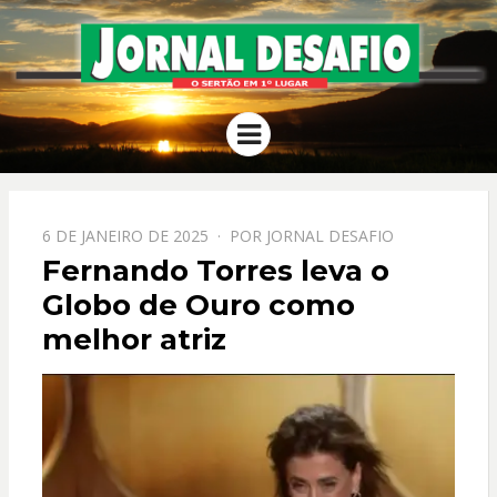
JORNAL
O Sertão em 1º Lugar
Menu
DESAFIO
PPOSTADO
6 DE JANEIRO DE 2025
POR
JORNAL DESAFIO
EM
Fernando Torres leva o
Globo de Ouro como
melhor atriz