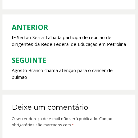
b
s
er
l
o
A
o
p
ANTERIOR
Navegação
k
p
de
IF Sertão Serra Talhada participa de reunião de
dirigentes da Rede Federal de Educação em Petrolina
Post
SEGUINTE
Agosto Branco chama atenção para o câncer de
pulmão
Deixe um comentário
O seu endereço de e-mail não será publicado.
Campos
obrigatórios são marcados com
*