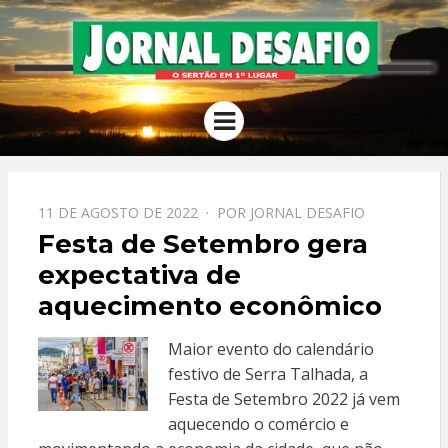
JORNAL
O Sertão em 1º Lugar
Menu
DESAFIO
PPOSTADO
11 DE AGOSTO DE 2022
POR
JORNAL DESAFIO
EM
Festa de Setembro gera
expectativa de
aquecimento econômico
Maior evento do calendário
festivo de Serra Talhada, a
Festa de Setembro 2022 já vem
aquecendo o comércio e