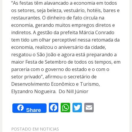
“As festas têm alavancado a economia em todos
os setores, seja beleza, vestuário, hotéis, bares e
restaurantes. O dinheiro de fato circula na
economia, gerando muitos empregos diretos e
indiretos. A gestão da prefeita Márcia Conrado
tem tido um olhar perceptível nessa retomada da
economia, realizou o aniversário da cidade,
resgatou o São João e agora está preparando a
maior Festa de Setembro de todos os tempos, em
parceria com o governo do estado e o com o
setor privado”, afirmou o secretário de
Desenvolvimento Econômico e Turismo,
Elyzandro Nogueira. Do Nill Júnior
F
W
T
E
Share
ac
h
w
m
e
at
itt
ai
POSTADO EM
NOTICIAS