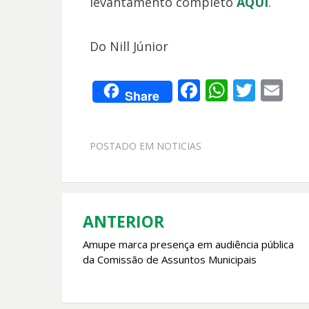
levantamento completo
AQUI
.
Do Nill Júnior
F
W
T
E
Share
ac
h
w
m
e
at
itt
ai
POSTADO EM
NOTICIAS
b
s
er
l
o
A
o
p
k
p
ANTERIOR
Navegação
Amupe marca presença em audiência pública
de
da Comissão de Assuntos Municipais
Post