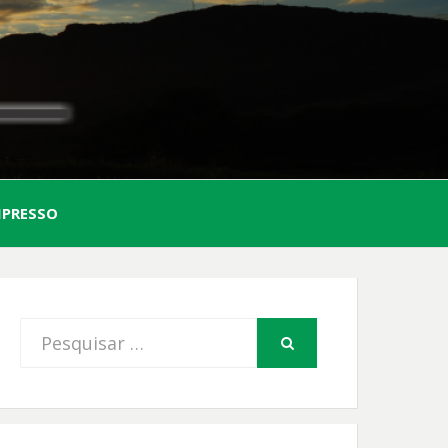
AL
MPRESSO
FIO
Procurar
PESQUISAR
por: