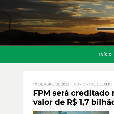
INÍCIO
PPOSTADO
19 DE ABRIL DE 2023
POR
JORNAL DESAFIO
EM
FPM será creditado n
valor de R$ 1,7 bilhã