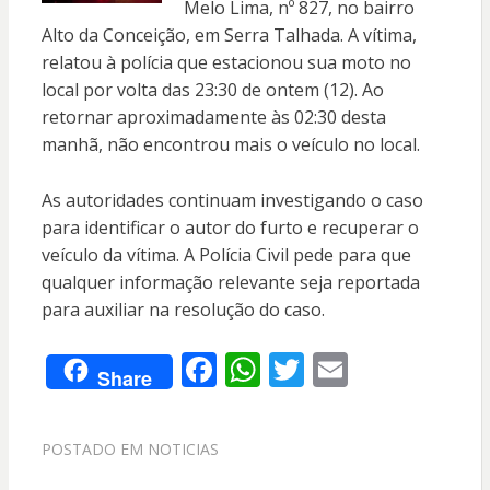
Melo Lima, nº 827, no bairro
Alto da Conceição, em Serra Talhada. A vítima,
relatou à polícia que estacionou sua moto no
local por volta das 23:30 de ontem (12). Ao
retornar aproximadamente às 02:30 desta
manhã, não encontrou mais o veículo no local.
As autoridades continuam investigando o caso
para identificar o autor do furto e recuperar o
veículo da vítima. A Polícia Civil pede para que
qualquer informação relevante seja reportada
para auxiliar na resolução do caso.
F
W
T
E
Share
ac
h
w
m
e
at
itt
ai
POSTADO EM
NOTICIAS
b
s
er
l