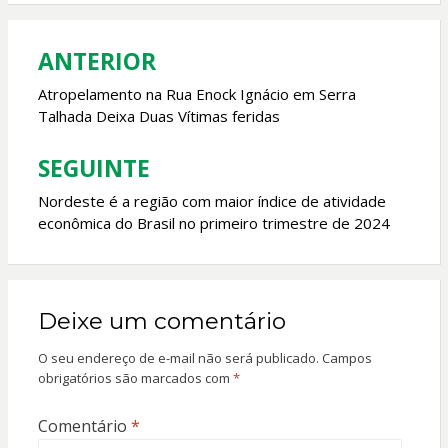
o
A
o
p
ANTERIOR
Navegação
k
p
de
Atropelamento na Rua Enock Ignácio em Serra
Talhada Deixa Duas Vítimas feridas
Post
SEGUINTE
Nordeste é a região com maior índice de atividade
econômica do Brasil no primeiro trimestre de 2024‍‍
Deixe um comentário
O seu endereço de e-mail não será publicado.
Campos
obrigatórios são marcados com
*
Comentário
*