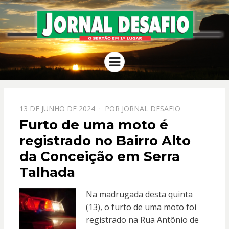
JORNAL
O Sertão em 1º Lugar
Menu
DESAFIO
PPOSTADO
13 DE JUNHO DE 2024
POR
JORNAL DESAFIO
EM
Furto de uma moto é
registrado no Bairro Alto
da Conceição em Serra
Talhada
Na madrugada desta quinta
(13), o furto de uma moto foi
registrado na Rua Antônio de