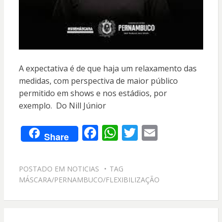
A expectativa é de que haja um relaxamento das
medidas, com perspectiva de maior público
permitido em shows e nos estádios, por
exemplo. Do Nill Júnior
F
W
T
E
Share
ac
h
w
m
e
at
itt
ai
POSTADO EM
NOTICIAS
TAG
b
s
er
l
MÁSCARA/PERNAMBUCO/FLEXIBILIZAÇÃO
o
A
o
p