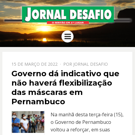
JORNAL
O Sertão em 1º Lugar
Menu
DESAFIO
PPOSTADO
15 DE MARÇO DE 2022
POR
JORNAL DESAFIO
EM
Governo dá indicativo que
não haverá flexibilização
das máscaras em
Pernambuco
Na manhã desta terça-feira (15),
o Governo de Pernambuco
voltou a reforçar, em suas