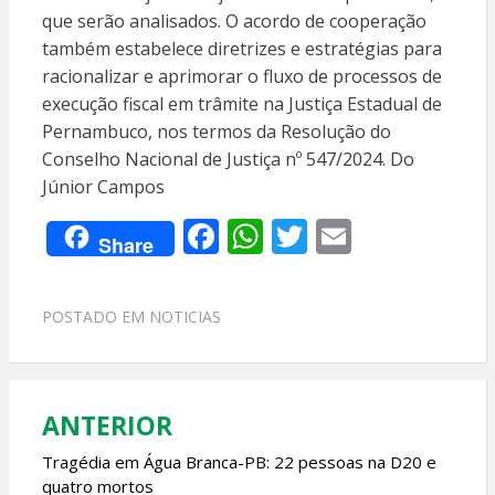
que serão analisados. O acordo de cooperação
também estabelece diretrizes e estratégias para
racionalizar e aprimorar o fluxo de processos de
execução fiscal em trâmite na Justiça Estadual de
Pernambuco, nos termos da Resolução do
Conselho Nacional de Justiça nº 547/2024. Do
Júnior Campos
F
W
T
E
Share
ac
h
w
m
e
at
itt
ai
POSTADO EM
NOTICIAS
b
s
er
l
o
A
o
p
ANTERIOR
Navegação
k
p
de
Tragédia em Água Branca-PB: 22 pessoas na D20 e
quatro mortos