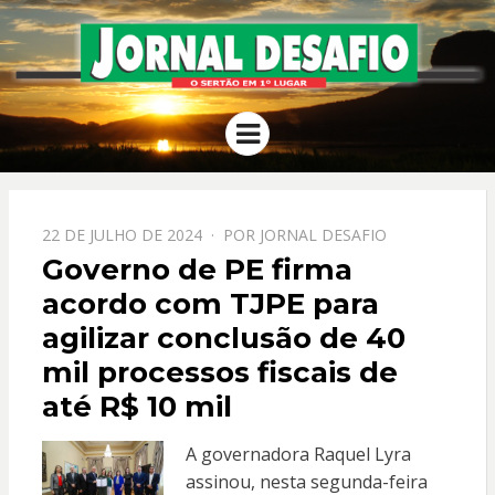
JORNAL
O Sertão em 1º Lugar
Menu
DESAFIO
PPOSTADO
22 DE JULHO DE 2024
POR
JORNAL DESAFIO
EM
Governo de PE firma
acordo com TJPE para
agilizar conclusão de 40
mil processos fiscais de
até R$ 10 mil
A governadora Raquel Lyra
assinou, nesta segunda-feira