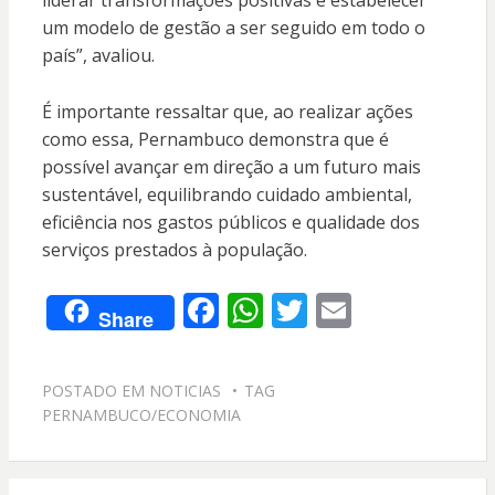
um modelo de gestão a ser seguido em todo o
país”, avaliou.
É importante ressaltar que, ao realizar ações
como essa, Pernambuco demonstra que é
possível avançar em direção a um futuro mais
sustentável, equilibrando cuidado ambiental,
eficiência nos gastos públicos e qualidade dos
serviços prestados à população.
F
W
T
E
Share
ac
h
w
m
e
at
itt
ai
POSTADO EM
NOTICIAS
TAG
b
s
er
l
PERNAMBUCO/ECONOMIA
o
A
o
p