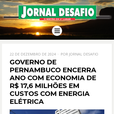
JORNAL
O Sertão em 1º Lugar
Menu
DESAFIO
PPOSTADO
22 DE DEZEMBRO DE 2024
POR
JORNAL DESAFIO
EM
GOVERNO DE
PERNAMBUCO ENCERRA
ANO COM ECONOMIA DE
R$ 17,6 MILHÕES EM
CUSTOS COM ENERGIA
ELÉTRICA