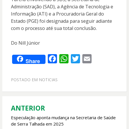
Administração (SAD), a Agência de Tecnologia e
Informação (ATI) e a Procuradoria Geral do
Estado (PGE) foi designada para seguir adiante
com o processo até sua total conclusão.
Do Nill Júnior
F
W
T
E
Share
ac
h
w
m
e
at
itt
ai
POSTADO EM
NOTICIAS
b
s
er
l
o
A
o
p
ANTERIOR
Navegação
k
p
de
Especulação aponta mudança na Secretaria de Saúde
de Serra Talhada em 2025
Post