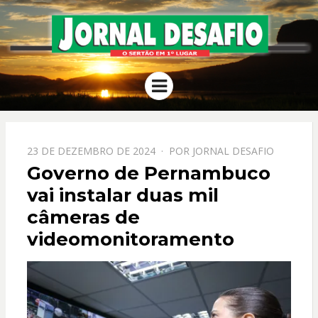
JORNAL
O Sertão em 1º Lugar
Menu
DESAFIO
PPOSTADO
23 DE DEZEMBRO DE 2024
POR
JORNAL DESAFIO
EM
Governo de Pernambuco
vai instalar duas mil
câmeras de
videomonitoramento