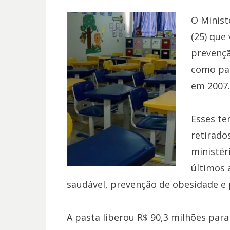
O Minist
(25) que
prevençã
como par
em 2007.
Esses te
retirado
ministér
últimos 
saudável, prevenção de obesidade e 
A pasta liberou R$ 90,3 milhões par