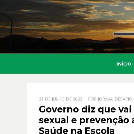
INÍCIO
PPOSTADO
26 DE JULHO DE 2023
POR
JORNAL DESAFIO
EM
Governo diz que va
sexual e prevenção
Saúde na Escola