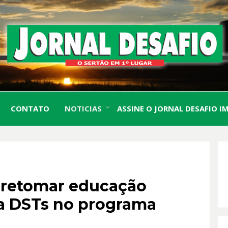
O Sertão em 1º Lugar
JORN
CONTATO
NOTICIAS
ASSINE O JORNAL DESAFIO I
DESA
i retomar educação
 a DSTs no programa