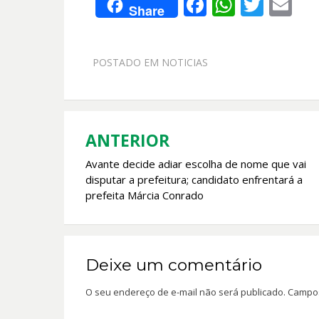
F
W
T
E
Share
ac
h
w
m
e
at
itt
ai
POSTADO EM
NOTICIAS
b
s
er
l
o
A
o
p
k
p
ANTERIOR
Navegação
Avante decide adiar escolha de nome que vai
de
disputar a prefeitura; candidato enfrentará a
Post
prefeita Márcia Conrado
Deixe um comentário
O seu endereço de e-mail não será publicado.
Campos