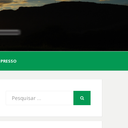
AL
MPRESSO
FIO
Procurar
PESQUISAR
por: