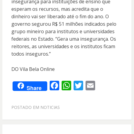
insegurança para instituições de ensino que
esperam os recursos, mas acredita que o
dinheiro vai ser liberado até o fim do ano. O
governo segurou R$ 51 milhões indicados pelo
grupo mineiro para institutos e universidades
federais no Estado. “Gera uma insegurança. Os
reitores, as universidades e os institutos ficam
todos inseguros.”
DO Vila Bela Online
F
W
T
E
Share
ac
h
w
m
e
at
itt
ai
POSTADO EM
NOTICIAS
b
s
er
l
o
A
o
p