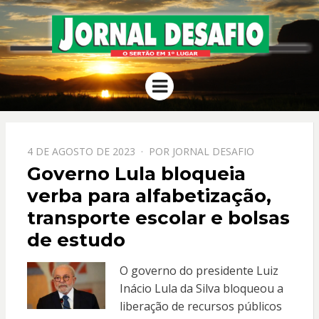
JORNAL
O Sertão em 1º Lugar
Menu
DESAFIO
PPOSTADO
4 DE AGOSTO DE 2023
POR
JORNAL DESAFIO
EM
Governo Lula bloqueia
verba para alfabetização,
transporte escolar e bolsas
de estudo
O governo do presidente Luiz
Inácio Lula da Silva bloqueou a
liberação de recursos públicos