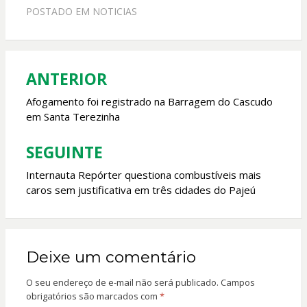
e
at
itt
ai
POSTADO EM
NOTICIAS
b
s
er
l
o
A
o
p
ANTERIOR
Navegação
k
p
de
Afogamento foi registrado na Barragem do Cascudo
em Santa Terezinha
Post
SEGUINTE
Internauta Repórter questiona combustíveis mais
caros sem justificativa em três cidades do Pajeú
Deixe um comentário
O seu endereço de e-mail não será publicado.
Campos
obrigatórios são marcados com
*