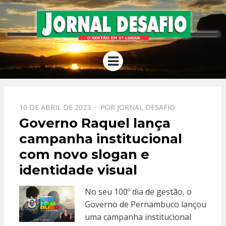
JORNAL
O Sertão em 1º Lugar
Menu
DESAFIO
PPOSTADO
10 DE ABRIL DE 2023
POR
JORNAL DESAFIO
EM
Governo Raquel lança
campanha institucional
com novo slogan e
identidade visual
No seu 100º dia de gestão, o
Governo de Pernambuco lançou
uma campanha institucional