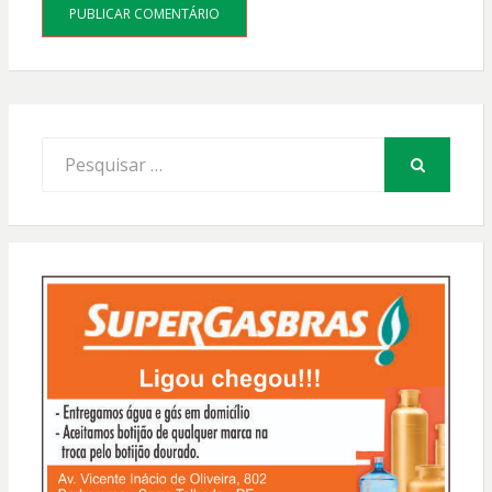
Procurar
por:
PESQUISAR