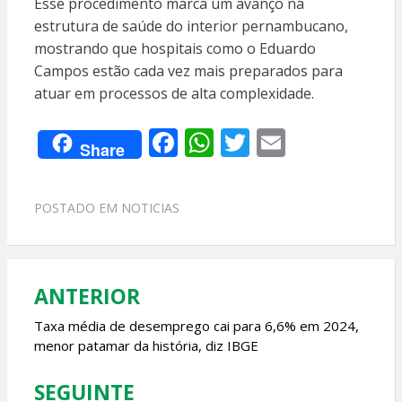
Esse procedimento marca um avanço na
estrutura de saúde do interior pernambucano,
mostrando que hospitais como o Eduardo
Campos estão cada vez mais preparados para
atuar em processos de alta complexidade.
F
W
T
E
Share
ac
h
w
m
e
at
itt
ai
POSTADO EM
NOTICIAS
b
s
er
l
o
A
o
p
ANTERIOR
Navegação
k
p
de
Taxa média de desemprego cai para 6,6% em 2024,
menor patamar da história, diz IBGE
Post
SEGUINTE