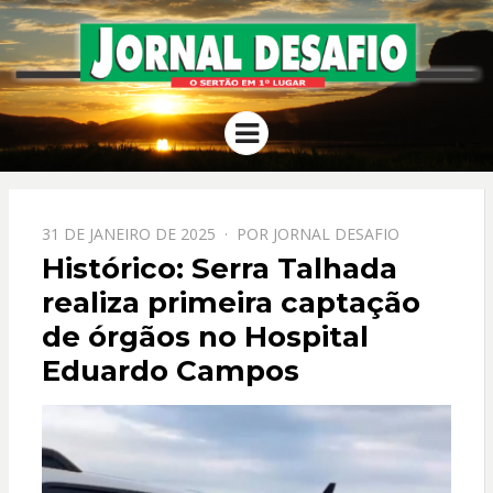
JORNAL
O Sertão em 1º Lugar
Menu
DESAFIO
PPOSTADO
31 DE JANEIRO DE 2025
POR
JORNAL DESAFIO
EM
Histórico: Serra Talhada
realiza primeira captação
de órgãos no Hospital
Eduardo Campos