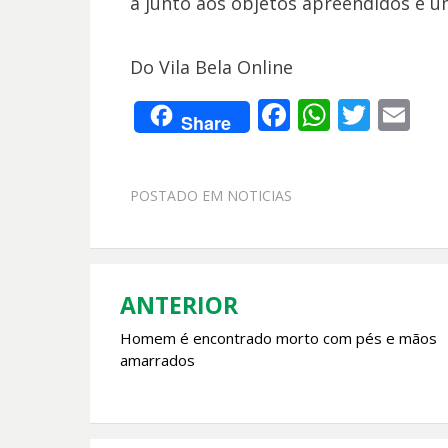
à junto aos objetos apreendidos e u
Do Vila Bela Online
F
W
T
E
Share
ac
h
w
m
e
at
itt
ai
POSTADO EM
NOTICIAS
b
s
er
l
o
A
o
p
k
p
ANTERIOR
Navegação
Homem é encontrado morto com pés e mãos
de
amarrados
Post