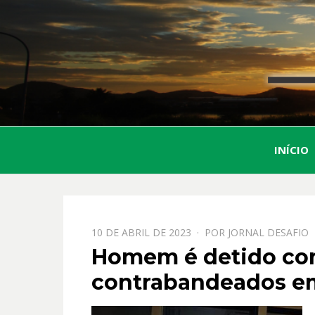
INÍCIO
PPOSTADO
10 DE ABRIL DE 2023
POR
JORNAL DESAFIO
EM
Homem é detido com
contrabandeados e