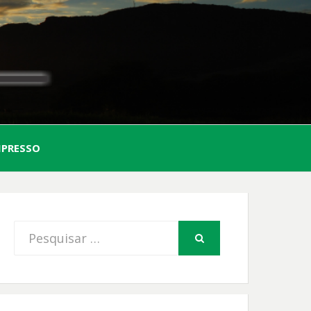
AL
MPRESSO
FIO
Procurar
PESQUISAR
por: