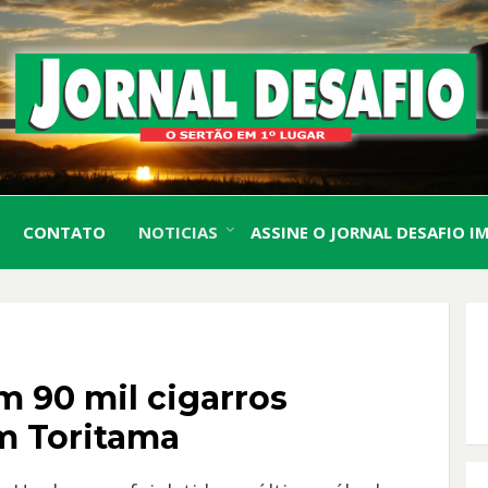
O Sertão em 1º Lugar
JORN
CONTATO
NOTICIAS
ASSINE O JORNAL DESAFIO I
DESA
 90 mil cigarros
m Toritama