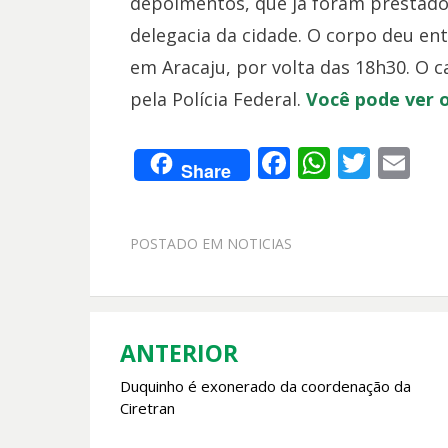
depoimentos, que já foram prestado
delegacia da cidade. O corpo deu ent
em Aracaju, por volta das 18h30. O c
pela Polícia Federal.
Você pode ver o
F
W
T
E
Share
ac
h
w
m
e
at
itt
ai
POSTADO EM
NOTICIAS
b
s
er
l
o
A
o
p
k
p
ANTERIOR
Navegação
Duquinho é exonerado da coordenação da
de
Ciretran
Post