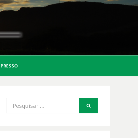
AL
MPRESSO
FIO
Procurar
PESQUISAR
por: