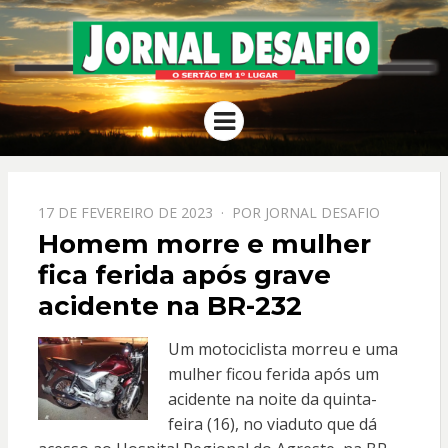
JORNAL
O Sertão em 1º Lugar
Menu
DESAFIO
PPOSTADO
17 DE FEVEREIRO DE 2023
POR
JORNAL DESAFIO
EM
Homem morre e mulher
fica ferida após grave
acidente na BR-232
Um motociclista morreu e uma
mulher ficou ferida após um
acidente na noite da quinta-
feira (16), no viaduto que dá