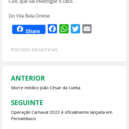
Civil, que vai investigar o caso.
Do Vila Bela Online
F
W
T
E
Share
ac
h
w
m
e
at
itt
ai
POSTADO EM
NOTICIAS
b
s
er
l
o
A
o
p
ANTERIOR
Navegação
k
p
de
Morre médico João César da Cunha
Post
SEGUINTE
Operação Carnaval 2023 é oficialmente lançada em
Pernambuco