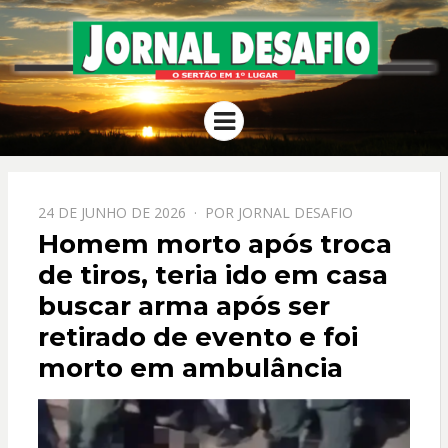
JORNAL
O Sertão em 1º Lugar
Menu
DESAFIO
PPOSTADO
24 DE JUNHO DE 2026
POR
JORNAL DESAFIO
EM
Homem morto após troca
de tiros, teria ido em casa
buscar arma após ser
retirado de evento e foi
morto em ambulância