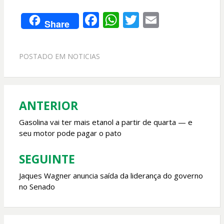
F
W
T
E
Share
ac
h
w
m
e
at
itt
ai
POSTADO EM
NOTICIAS
b
s
er
l
o
A
o
p
ANTERIOR
Navegação
k
p
de
Gasolina vai ter mais etanol a partir de quarta — e
seu motor pode pagar o pato
Post
SEGUINTE
Jaques Wagner anuncia saída da liderança do governo
no Senado