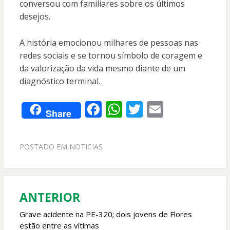
conversou com familiares sobre os últimos
desejos.
A história emocionou milhares de pessoas nas
redes sociais e se tornou símbolo de coragem e
da valorização da vida mesmo diante de um
diagnóstico terminal.
F
W
T
E
Share
ac
h
w
m
e
at
itt
ai
POSTADO EM
NOTICIAS
b
s
er
l
o
A
o
p
ANTERIOR
Navegação
k
p
de
Grave acidente na PE-320; dois jovens de Flores
estão entre as vítimas