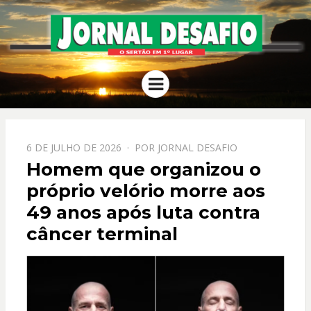
JORNAL
O Sertão em 1º Lugar
Menu
DESAFIO
PPOSTADO
6 DE JULHO DE 2026
POR
JORNAL DESAFIO
EM
Homem que organizou o
próprio velório morre aos
49 anos após luta contra
câncer terminal