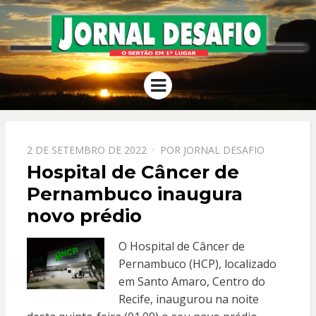
JORNAL
O Sertão em 1º Lugar
Menu
DESAFIO
PPOSTADO
2 DE SETEMBRO DE 2022
POR
JORNAL DESAFIO
EM
Hospital de Câncer de
Pernambuco inaugura
novo prédio
O Hospital de Câncer de
Pernambuco (HCP), localizado
em Santo Amaro, Centro do
Recife, inaugurou na noite