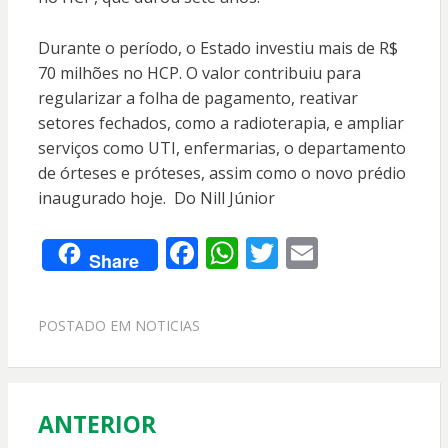
Durante o período, o Estado investiu mais de R$
70 milhões no HCP. O valor contribuiu para
regularizar a folha de pagamento, reativar
setores fechados, como a radioterapia, e ampliar
serviços como UTI, enfermarias, o departamento
de órteses e próteses, assim como o novo prédio
inaugurado hoje. Do Nill Júnior
F
W
T
E
Share
ac
h
w
m
e
at
itt
ai
POSTADO EM
NOTICIAS
b
s
er
l
o
A
o
p
ANTERIOR
Navegação
k
p