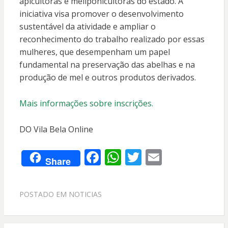
apicultoras e meliponicultoras do estado. A
iniciativa visa promover o desenvolvimento
sustentável da atividade e ampliar o
reconhecimento do trabalho realizado por essas
mulheres, que desempenham um papel
fundamental na preservação das abelhas e na
produção de mel e outros produtos derivados.
Mais informações sobre inscrições.
DO Vila Bela Online
F
W
T
E
Share
ac
h
w
m
e
at
itt
ai
POSTADO EM
NOTICIAS
b
s
er
l
o
A