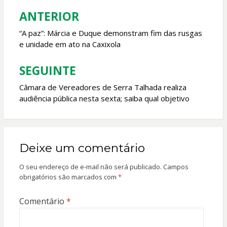
o
p
ANTERIOR
Navegação
k
p
de
“A paz”: Márcia e Duque demonstram fim das rusgas
e unidade em ato na Caxixola
Post
SEGUINTE
Câmara de Vereadores de Serra Talhada realiza
audiência pública nesta sexta; saiba qual objetivo
Deixe um comentário
O seu endereço de e-mail não será publicado.
Campos
obrigatórios são marcados com
*
Comentário
*