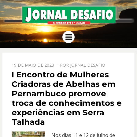
JORNAL
O Sertão em 1º Lugar
Menu
DESAFIO
PPOSTADO
19 DE MAIO DE 2023
POR
JORNAL DESAFIO
EM
I Encontro de Mulheres
Criadoras de Abelhas em
Pernambuco promove
troca de conhecimentos e
experiências em Serra
Talhada
Nos dias 11 e 12 de julho de