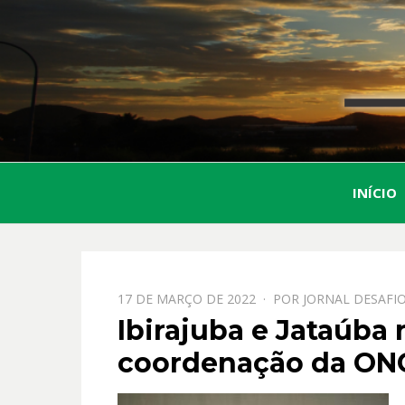
INÍCIO
PPOSTADO
17 DE MARÇO DE 2022
POR
JORNAL DESAFI
EM
Ibirajuba e Jataúba 
coordenação da ON