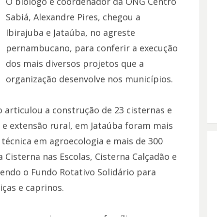
O biólogo e coordenador da ONG Centro
Sabiá, Alexandre Pires, cheg​ou a
Ibirajuba e Jataúba, no agreste
pernambucano, para conferir a execução
dos mais diversos projetos que a
organização desenvolve nos municípios​.
articulou ​a construção de 23 cisternas e
a e extensão rural, em Jataúba foram mais
 técnica​ em agroecologia e mais de 300
 Cisterna nas Escolas, Cisterna Calçadão e
endo o Fundo Rotativo Solidário​ para
as e caprinos​.