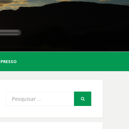
AL
MPRESSO
FIO
Procurar
PESQUISAR
por: