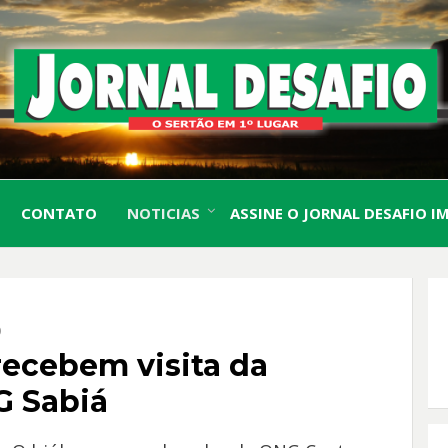
O Sertão em 1º Lugar
JORN
CONTATO
NOTICIAS
ASSINE O JORNAL DESAFIO I
DESA
O
recebem visita da
G Sabiá