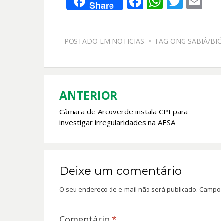
F
W
T
E
Share
ac
h
w
m
e
at
itt
ai
POSTADO EM
NOTICIAS
TAG
ONG SABIÁ/BI
b
s
er
l
o
A
o
p
k
p
ANTERIOR
Navegação
Câmara de Arcoverde instala CPI para
de
investigar irregularidades na AESA
Post
Deixe um comentário
O seu endereço de e-mail não será publicado.
Campos
Comentário
*