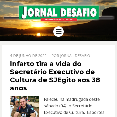
JORNAL
O Sertão em 1º Lugar
Menu
DESAFIO
PPOSTADO
4 DE JUNHO DE 2022
POR
JORNAL DESAFIO
EM
Infarto tira a vida do
Secretário Executivo de
Cultura de SJEgito aos 38
anos
Faleceu na madrugada deste
sábado (04), o Secretário
Executivo de Cultura, Esportes