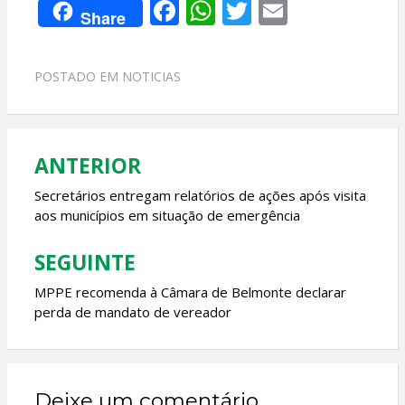
F
W
T
E
Share
ac
h
w
m
e
at
itt
ai
POSTADO EM
NOTICIAS
b
s
er
l
o
A
o
p
ANTERIOR
Navegação
k
p
de
Secretários entregam relatórios de ações após visita
aos municípios em situação de emergência
Post
SEGUINTE
MPPE recomenda à Câmara de Belmonte declarar
perda de mandato de vereador
Deixe um comentário