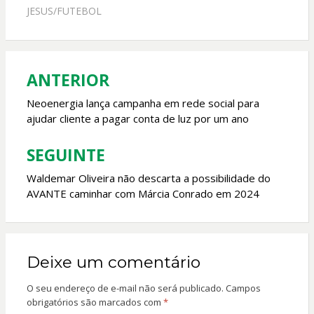
b
s
er
l
JESUS/FUTEBOL
o
A
o
p
k
p
ANTERIOR
Navegação
de
Neoenergia lança campanha em rede social para
ajudar cliente a pagar conta de luz por um ano
Post
SEGUINTE
Waldemar Oliveira não descarta a possibilidade do
AVANTE caminhar com Márcia Conrado em 2024
Deixe um comentário
O seu endereço de e-mail não será publicado.
Campos
obrigatórios são marcados com
*