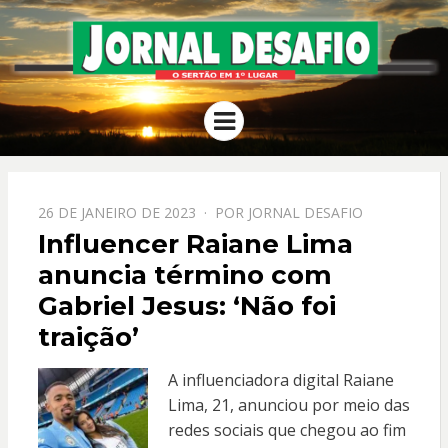
JORNAL
O Sertão em 1º Lugar
Menu
DESAFIO
PPOSTADO
26 DE JANEIRO DE 2023
POR
JORNAL DESAFIO
EM
Influencer Raiane Lima
anuncia término com
Gabriel Jesus: ‘Não foi
traição’
A influenciadora digital Raiane
Lima, 21, anunciou por meio das
redes sociais que chegou ao fim