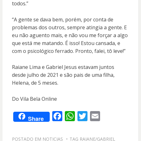
todos.”
“A gente se dava bem, porém, por conta de
problemas dos outros, sempre atingia a gente. E
eu não aguento mais, e não vou me forçar a algo
que está me matando. É isso! Estou cansada, e
com o psicológico ferrado. Pronto, falei, tô leve!”
Raiane Lima e Gabriel Jesus estavam juntos
desde julho de 2021 e são pais de uma filha,
Helena, de 5 meses.
Do Vila Bela Online
F
W
T
E
Share
ac
h
w
m
e
at
itt
ai
POSTADO EM
NOTICIAS
TAG
RAIANE/GABRIEL