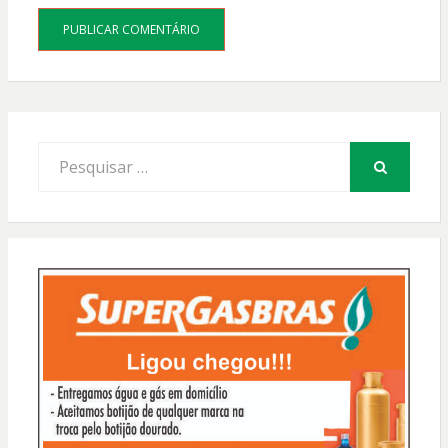
Procurar
por:
PESQUISAR