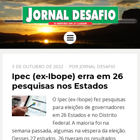
JORNAL
O Sertão em 1º Lugar
Menu
DESAFIO
PPOSTADO
3 DE OUTUBRO DE 2022
POR
JORNAL DESAFIO
EM
Ipec (ex-Ibope) erra em 26
pesquisas nos Estados
O Ipec (ex-Ibope) fez pesquisas
para eleições de governadores
em 26 Estados e no Distrito
Federal. A maioria foi na
semana passada, algumas na véspera da eleição.
Desses 27 estudos, 26 tiveram os resultados