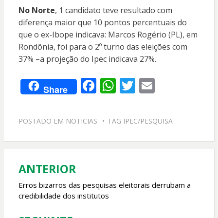
No Norte
, 1 candidato teve resultado com
diferença maior que 10 pontos percentuais do
que o ex-Ibope indicava: Marcos Rogério (PL), em
Rondônia, foi para o 2º turno das eleições com
37% –a projeção do Ipec indicava 27%.
F
W
T
E
Share
ac
h
w
m
e
at
itt
ai
POSTADO EM
NOTICIAS
TAG
IPEC/PESQUISA
b
s
er
l
o
A
o
p
ANTERIOR
Navegação
k
p
de
Erros bizarros das pesquisas eleitorais derrubam a
credibilidade dos institutos
Post