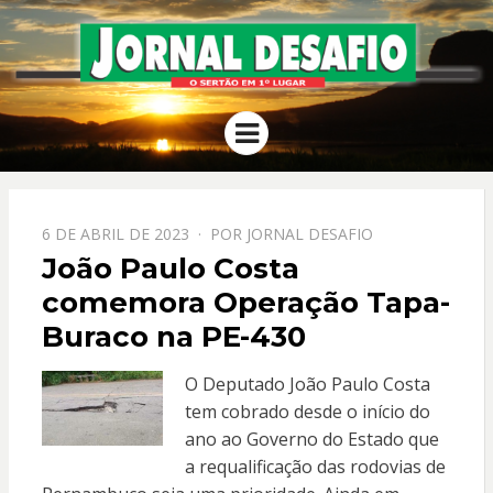
JORNAL
O Sertão em 1º Lugar
Menu
DESAFIO
PPOSTADO
6 DE ABRIL DE 2023
POR
JORNAL DESAFIO
EM
João Paulo Costa
comemora Operação Tapa-
Buraco na PE-430
O Deputado João Paulo Costa
tem cobrado desde o início do
ano ao Governo do Estado que
a requalificação das rodovias de