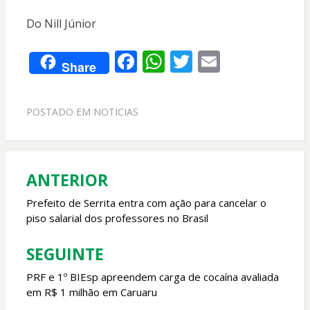
Do Nill Júnior
F
W
T
E
Share
ac
h
w
m
e
at
itt
ai
POSTADO EM
NOTICIAS
b
s
er
l
o
A
o
p
ANTERIOR
Navegação
k
p
de
Prefeito de Serrita entra com ação para cancelar o
piso salarial dos professores no Brasil
Post
SEGUINTE
PRF e 1º BIEsp apreendem carga de cocaína avaliada
em R$ 1 milhão em Caruaru