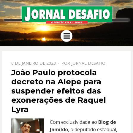
JORNAL
O Sertão em 1º Lugar
Menu
DESAFIO
PPOSTADO
6 DE JANEIRO DE 2023
POR
JORNAL DESAFIO
EM
João Paulo protocola
decreto na Alepe para
suspender efeitos das
exonerações de Raquel
Lyra
Com exclusividade ao
Blog de
Jamildo
, o deputado estadual,