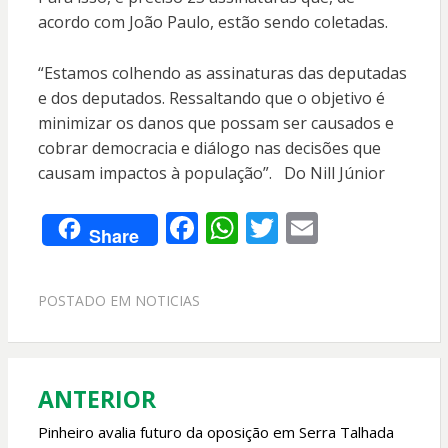
acordo com João Paulo, estão sendo coletadas.
“Estamos colhendo as assinaturas das deputadas
e dos deputados. Ressaltando que o objetivo é
minimizar os danos que possam ser causados e
cobrar democracia e diálogo nas decisões que
causam impactos à população”. Do Nill Júnior
F
W
T
E
Share
ac
h
w
m
e
at
itt
ai
POSTADO EM
NOTICIAS
b
s
er
l
o
A
o
p
ANTERIOR
Navegação
k
p
de
Pinheiro avalia futuro da oposição em Serra Talhada