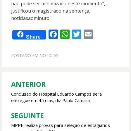
não pode ser minimizado neste momento”,
justificou o magistrado na sentença.
noticiasaominuto
F
W
T
E
Share
ac
h
w
m
e
at
itt
ai
POSTADO EM
NOTICIAS
b
s
er
l
o
A
o
p
ANTERIOR
Navegação
k
p
de
Conclusão do Hospital Eduardo Campos será
entregue em 45 dias; diz Paulo Câmara
Post
SEGUINTE
MPPE realiza provas para seleção de estagiários