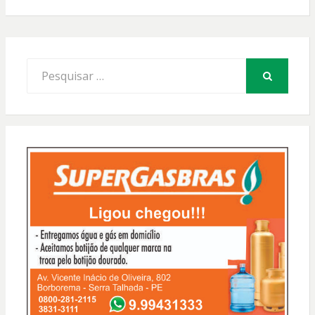
Procurar
por:
PESQUISAR