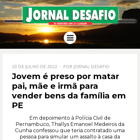
JORNAL
O Sertão em 1º Lugar
Menu
DESAFIO
PPOSTADO
20 DE JULHO DE 2022
POR
JORNAL DESAFIO
EM
Jovem é preso por matar
pai, mãe e irmã para
vender bens da família em
PE
Em depoimento à Polícia Civil de
Pernambuco, Thallys Emanoel Medeiros da
Cunha confessou que teria contratado uma
pessoa para simular um assalto à casa da