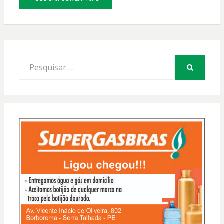
Procurar
por:
PESQUISAR