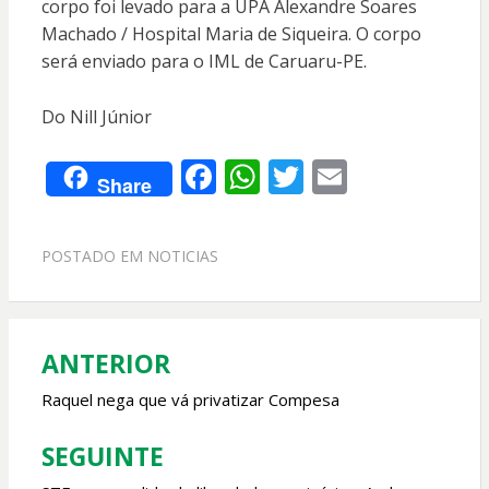
corpo foi levado para a UPA Alexandre Soares
Machado / Hospital Maria de Siqueira. O corpo
será enviado para o IML de Caruaru-PE.
Do Nill Júnior
F
W
T
E
Share
ac
h
w
m
e
at
itt
ai
POSTADO EM
NOTICIAS
b
s
er
l
o
A
o
p
ANTERIOR
Navegação
k
p
de
Raquel nega que vá privatizar Compesa
Post
SEGUINTE