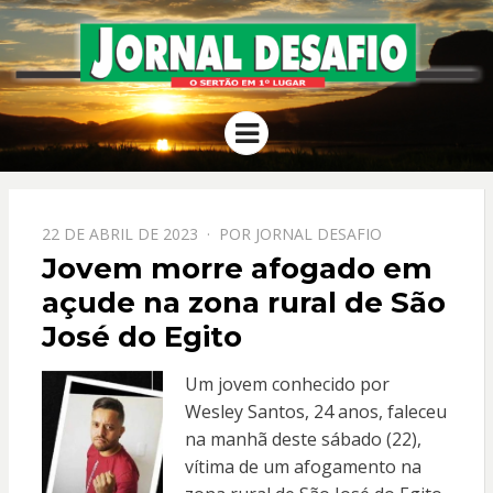
JORNAL
O Sertão em 1º Lugar
Menu
DESAFIO
PPOSTADO
22 DE ABRIL DE 2023
POR
JORNAL DESAFIO
EM
Jovem morre afogado em
açude na zona rural de São
José do Egito
Um jovem conhecido por
Wesley Santos, 24 anos, faleceu
na manhã deste sábado (22),
vítima de um afogamento na