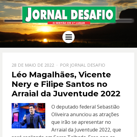
JORNAL
O Sertão em 1º Lugar
Menu
DESAFIO
PPOSTADO
28 DE MAIO DE 2022
POR
JORNAL DESAFIO
EM
Léo Magalhães, Vicente
Nery e Filipe Santos no
Arraial da Juventude 2022
O deputado federal Sebastião
Oliveira anunciou as atrações
que irão se apresentar no
Arraial da Juventude 2022, que