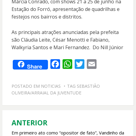
Márcia Conrado, com shows 21 a 25 de junho na
Estação do Forró, apresentação de quadrilhas e
festejos nos bairros e distritos.
As principais atrações anunciadas pela prefeita
são Cláudia Leite, César Menotti e Fabiano,
Walkyria Santos e Mari Fernandez. Do Nill Júnior
F
W
T
E
Share
ac
h
w
m
e
at
itt
ai
POSTADO EM
NOTICIAS
TAG
SEBASTIÃO
b
s
er
l
OLIVEIRA/ARRAIAL DA JUVENTUDE
o
A
o
p
k
p
ANTERIOR
Navegação
de
Em primeiro ato como “opositor de fato”, Vandinho da