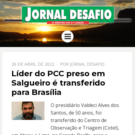
JORNAL
O Sertão em 1º Lugar
Menu
DESAFIO
PPOSTADO
26 DE ABRIL DE 2022
POR
JORNAL DESAFIO
EM
Líder do PCC preso em
Salgueiro é transferido
para Brasília
O presidiário Valdeci Alves dos
Santos, de 50 anos, foi
transferido do Centro de
Observação e Triagem (Cotel),