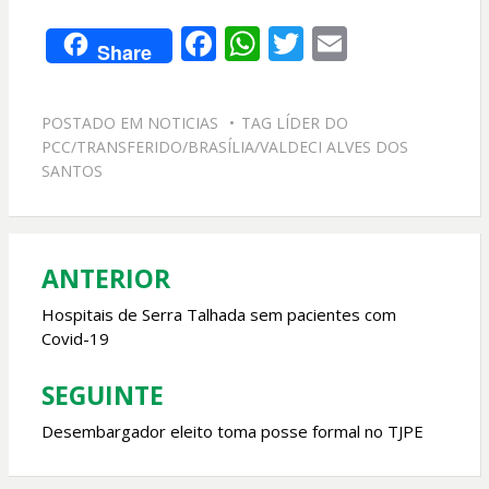
F
W
T
E
Share
ac
h
w
m
e
at
itt
ai
POSTADO EM
NOTICIAS
TAG
LÍDER DO
b
s
er
l
PCC/TRANSFERIDO/BRASÍLIA/VALDECI ALVES DOS
o
A
SANTOS
o
p
k
p
ANTERIOR
Navegação
de
Hospitais de Serra Talhada sem pacientes com
Covid-19
Post
SEGUINTE
Desembargador eleito toma posse formal no TJPE