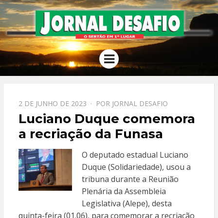
JORNAL
O Sertão em 1º Lugar
Menu
DESAFIO
PPOSTADO
2 DE JUNHO DE 2023
POR
JORNAL DESAFIO
EM
Luciano Duque comemora
a recriação da Funasa
O deputado estadual Luciano
Duque (Solidariedade), usou a
tribuna durante a Reunião
Plenária da Assembleia
Legislativa (Alepe), desta
quinta-feira (01.06), para comemorar a recriação