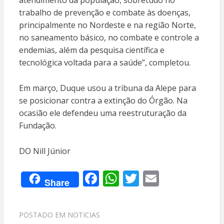
atendimento da população, sobretudo no
trabalho de prevenção e combate às doenças,
principalmente no Nordeste e na região Norte,
no saneamento básico, no combate e controle a
endemias, além da pesquisa científica e
tecnológica voltada para a saúde”, completou.
Em março, Duque usou a tribuna da Alepe para
se posicionar contra a extinção do Órgão. Na
ocasião ele defendeu uma reestruturação da
Fundação.
DO Nill Júnior
F
W
T
E
Share
ac
h
w
m
e
at
itt
ai
POSTADO EM
NOTICIAS