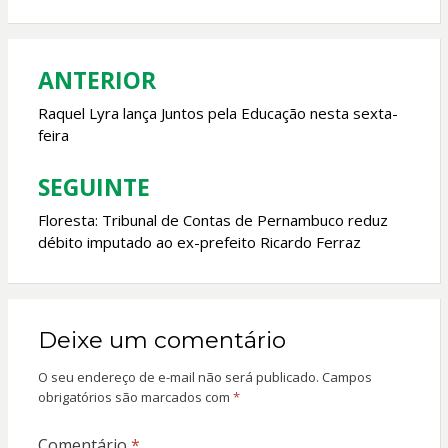
b
s
er
l
o
A
o
p
ANTERIOR
Navegação
k
p
de
Raquel Lyra lança Juntos pela Educação nesta sexta-
feira
Post
SEGUINTE
Floresta: Tribunal de Contas de Pernambuco reduz
débito imputado ao ex-prefeito Ricardo Ferraz
Deixe um comentário
O seu endereço de e-mail não será publicado.
Campos
obrigatórios são marcados com
*
Comentário
*