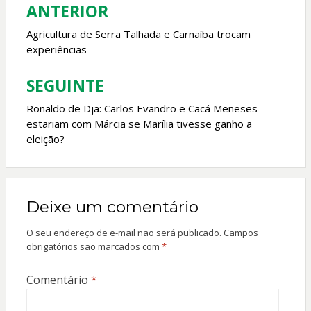
o
p
ANTERIOR
Navegação
k
p
de
Agricultura de Serra Talhada e Carnaíba trocam
experiências
Post
SEGUINTE
Ronaldo de Dja: Carlos Evandro e Cacá Meneses
estariam com Márcia se Marília tivesse ganho a
eleição?
Deixe um comentário
O seu endereço de e-mail não será publicado.
Campos
obrigatórios são marcados com
*
Comentário
*