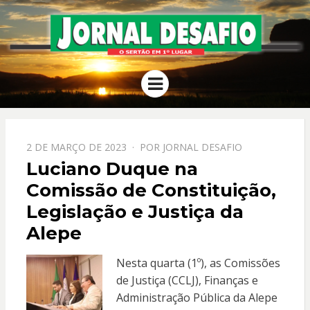
JORNAL
O Sertão em 1º Lugar
Menu
DESAFIO
PPOSTADO
2 DE MARÇO DE 2023
POR
JORNAL DESAFIO
EM
Luciano Duque na
Comissão de Constituição,
Legislação e Justiça da
Alepe
Nesta quarta (1º), as Comissões
de Justiça (CCLJ), Finanças e
Administração Pública da Alepe