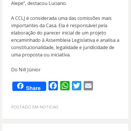
Alepe”, destacou Luciano.
A CCLJ é considerada uma das comissões mais
importantes da Casa. Ela é responsável pela
elaboração do parecer inicial de um projeto
encaminhado à Assembleia Legislativa e analisa a
constitucionalidade, legalidade e juridicidade de
uma proposta ou iniciativa.
Do Nill Júnior
F
W
T
E
Share
ac
h
w
m
e
at
itt
ai
POSTADO EM
NOTICIAS
b
s
er
l
o
A