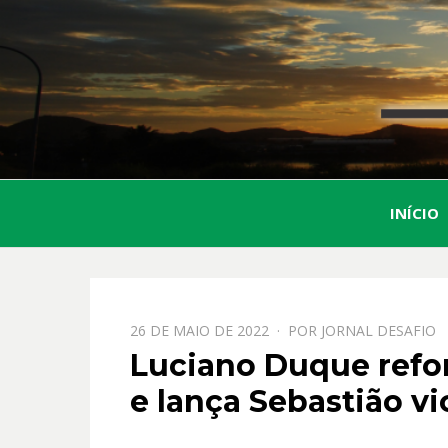
INÍCIO
PPOSTADO
26 DE MAIO DE 2022
POR
JORNAL DESAFIO
EM
Luciano Duque refo
e lança Sebastião vi