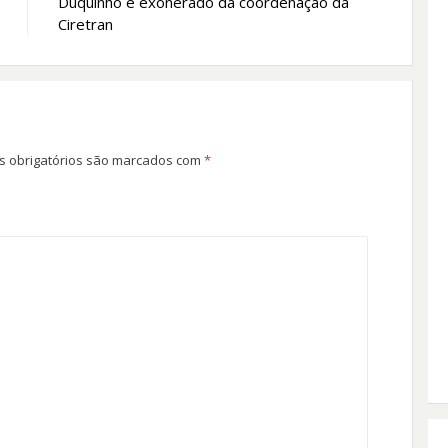
Duquinho é exonerado da coordenação da
Ciretran
 obrigatórios são marcados com
*