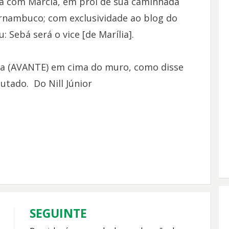
ica com Márcia, em prol de sua caminhada
ernambuco; com exclusividade ao blog do
: Sebá será o vice [de Marília].
ira (AVANTE) em cima do muro, como disse
utado. Do Nill Júnior
SEGUINTE