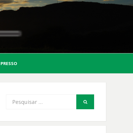
AL
MPRESSO
FIO
Procurar
PESQUISAR
por: