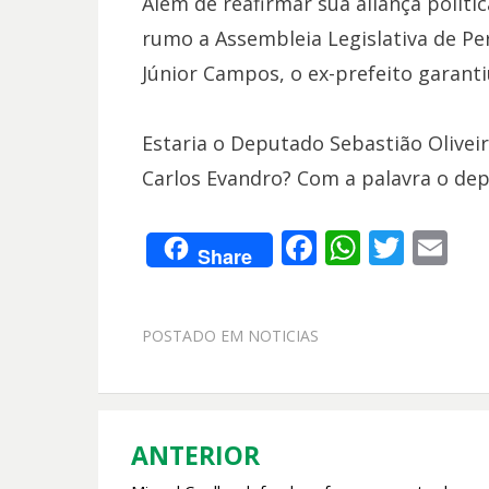
Além de reafirmar sua aliança polít
rumo a Assembleia Legislativa de P
Júnior Campos, o ex-prefeito garantiu
Estaria o Deputado Sebastião Olive
Carlos Evandro? Com a palavra o dep
F
W
T
E
Share
ac
h
w
m
e
at
itt
ai
POSTADO EM
NOTICIAS
b
s
er
l
o
A
o
p
k
p
ANTERIOR
Navegação