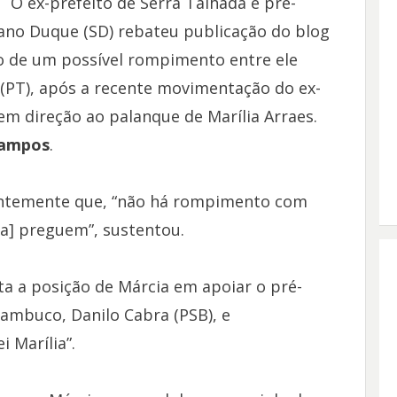
O ex-prefeito de Serra Talhada e pré-
ano Duque (SD) rebateu publicação do blog
o de um possível rompimento entre ele
 (PT), após a recente movimentação do ex-
em direção ao palanque de Marília Arraes.
Campos
.
temente que, “não há rompimento com
a] preguem”, sustentou.
a a posição de Márcia em apoiar o pré-
ambuco, Danilo Cabra (PSB), e
i Marília”.