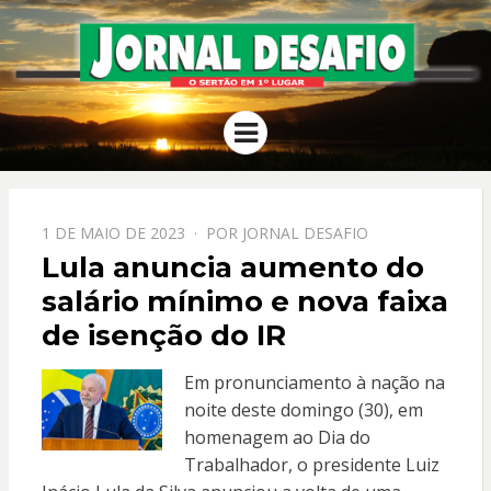
JORNAL
O Sertão em 1º Lugar
Menu
DESAFIO
PPOSTADO
1 DE MAIO DE 2023
POR
JORNAL DESAFIO
EM
Lula anuncia aumento do
salário mínimo e nova faixa
de isenção do IR
Em pronunciamento à nação na
noite deste domingo (30), em
homenagem ao Dia do
Trabalhador, o presidente Luiz