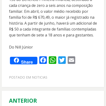
cada criança de zero a seis anos na composição
familiar. Em abril, o valor médio recebido por
família foi de R$ 670,49, o maior já registrado na
história. A partir de junho, haverá um adicional de
R$ 50 a cada integrante de famílias contempladas
que tenham de sete a 18 anos e para gestantes.
Do Nill Júnior
F
W
T
E
Share
ac
h
w
m
e
at
itt
ai
POSTADO EM
NOTICIAS
b
s
er
l
o
A
o
p
ANTERIOR
Navegação
k
p