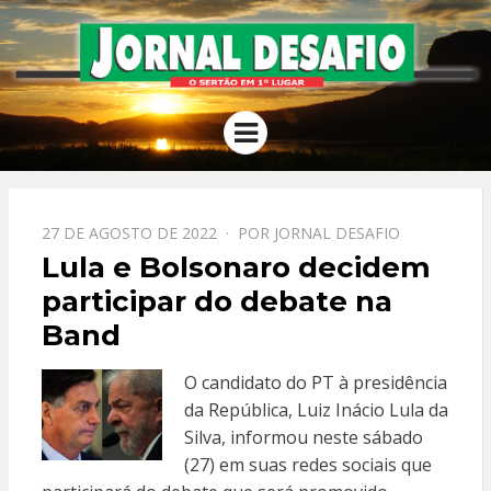
JORNAL
O Sertão em 1º Lugar
Menu
DESAFIO
PPOSTADO
27 DE AGOSTO DE 2022
POR
JORNAL DESAFIO
EM
Lula e Bolsonaro decidem
participar do debate na
Band
O candidato do PT à presidência
da República, Luiz Inácio Lula da
Silva, informou neste sábado
(27) em suas redes sociais que