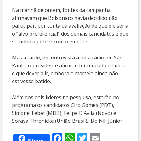
Na manhã de ontem, fontes da campanha
afirmavam que Bolsonaro havia decidido não
participar, por conta da avaliação de que ele seria
o “alvo preferencial” dos demais candidatos e que
só tinha a perder com o embate.
Mas à tarde, em entrevista à uma rádio em São
Paulo, o presidente afirmou ter mudado de ideia
e que deveria ir, embora o martelo ainda não
estivesse batido.
Além dos dois líderes na pesquisa, estarão no
programa os candidatos Ciro Gomes (PDT),
Simone Tebet (MDB), Felipe D’Avila (Novo) e
Soraya Thronicke (União Brasil). Do Nill Júnior
F
W
T
E
Share