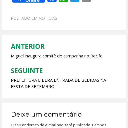
ac
h
w
m
e
at
itt
ai
POSTADO EM
NOTICIAS
b
s
er
l
o
A
o
p
ANTERIOR
Navegação
k
p
de
Miguel inaugura comitê de campanha no Recife
Post
SEGUINTE
PREFEITURA LIBERA ENTRADA DE BEBIDAS NA
FESTA DE SETEMBRO
Deixe um comentário
O seu endereço de e-mail não será publicado.
Campos