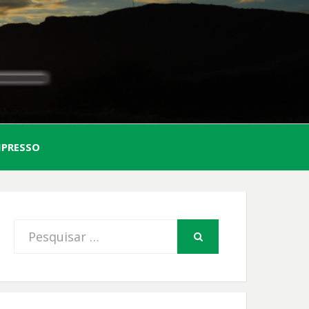
AL
MPRESSO
FIO
Procurar
PESQUISAR
por: