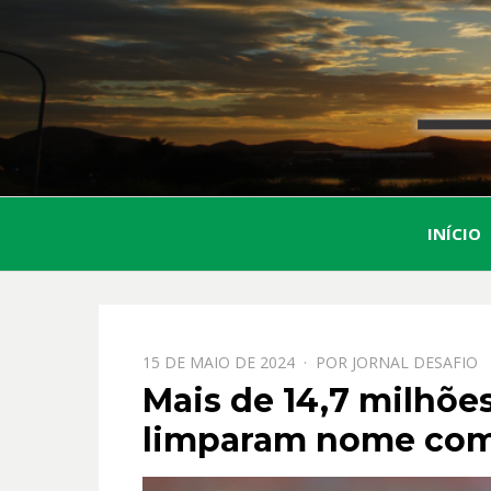
INÍCIO
PPOSTADO
15 DE MAIO DE 2024
POR
JORNAL DESAFIO
EM
Mais de 14,7 milhões
limparam nome com 