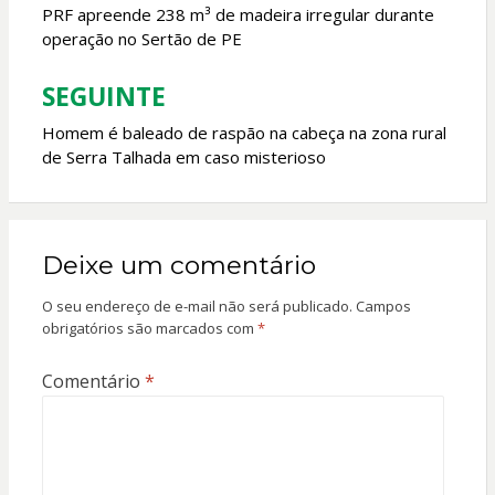
k
p
de
PRF apreende 238 m³ de madeira irregular durante
operação no Sertão de PE
Post
SEGUINTE
Homem é baleado de raspão na cabeça na zona rural
de Serra Talhada em caso misterioso
Deixe um comentário
O seu endereço de e-mail não será publicado.
Campos
obrigatórios são marcados com
*
Comentário
*