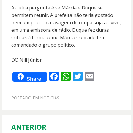
A outra pergunta é se Márcia e Duque se
permitem reunir. A prefeita não teria gostado
nem um pouco da lavagem de roupa suja ao vivo,
em uma emissora de rádio. Duque fez duras
críticas à forma como Márcia Conrado tem
comandado o grupo político.
DO Nill Júnior
F
W
T
E
Share
ac
h
w
m
e
at
itt
ai
POSTADO EM
NOTICIAS
b
s
er
l
o
A
o
p
ANTERIOR
Navegação