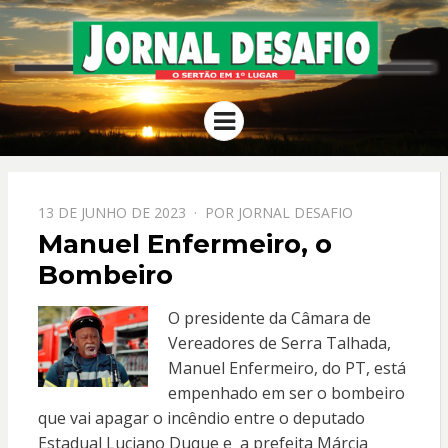
JORNAL
O Sertão em 1º Lugar
Menu
DESAFIO
PPOSTADO
13 DE JUNHO DE 2023
POR
JORNAL DESAFIO
EM
Manuel Enfermeiro, o
Bombeiro
O presidente da Câmara de
Vereadores de Serra Talhada,
Manuel Enfermeiro, do PT, está
empenhado em ser o bombeiro
que vai apagar o incêndio entre o deputado
Estadual Luciano Duque e a prefeita Márcia