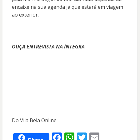
encaixe na sua agenda já que estará em viagem
ao exterior.
OUÇA ENTREVISTA NA ÍNTEGRA
Do Vila Bela Online
F
W
T
E