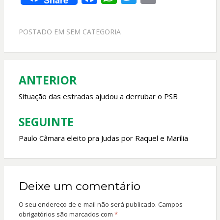
Share
ac
h
w
m
e
at
itt
ai
POSTADO EM
SEM CATEGORIA
b
s
er
l
o
A
o
p
ANTERIOR
Navegação
k
p
de
Situação das estradas ajudou a derrubar o PSB
Post
SEGUINTE
Paulo Câmara eleito pra Judas por Raquel e Marília
Deixe um comentário
O seu endereço de e-mail não será publicado.
Campos
obrigatórios são marcados com
*