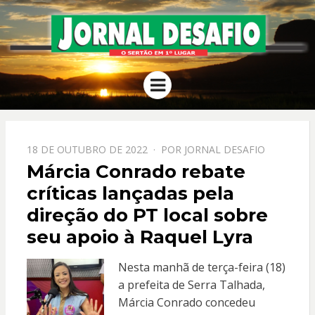
JORNAL
O Sertão em 1º Lugar
Menu
DESAFIO
PPOSTADO
18 DE OUTUBRO DE 2022
POR
JORNAL DESAFIO
EM
Márcia Conrado rebate
críticas lançadas pela
direção do PT local sobre
seu apoio à Raquel Lyra
Nesta manhã de terça-feira (18)
a prefeita de Serra Talhada,
Márcia Conrado concedeu