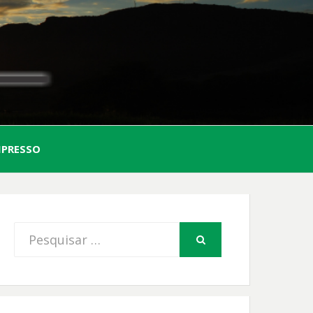
AL
MPRESSO
FIO
Procurar
PESQUISAR
por: