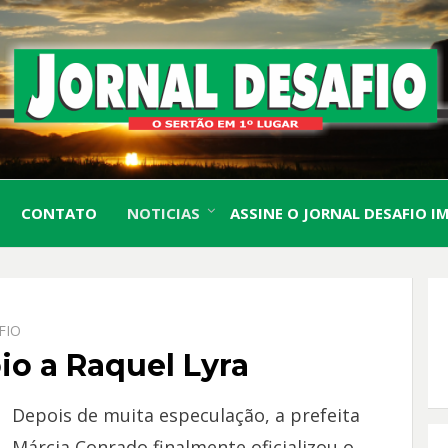
O Sertão em 1º Lugar
JORN
CONTATO
NOTICIAS
ASSINE O JORNAL DESAFIO I
DESA
FIO
oio a Raquel Lyra
Depois de muita especulação, a prefeita
Márcia Conrado finalmente oficializou o