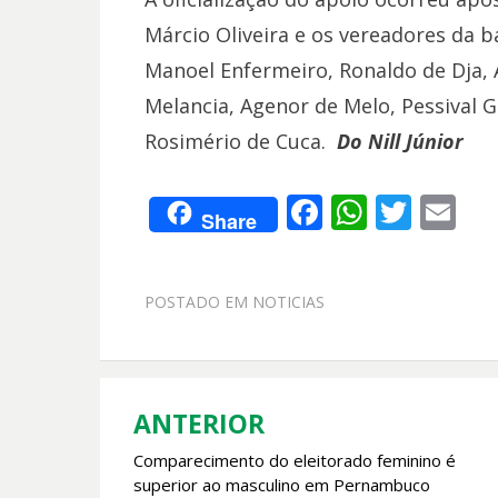
Márcio Oliveira e os vereadores da b
Manoel Enfermeiro, Ronaldo de Dja, 
Melancia, Agenor de Melo, Pessival
Rosimério de Cuca.
Do Nill Júnior
F
W
T
E
Share
ac
h
w
m
e
at
itt
ai
POSTADO EM
NOTICIAS
b
s
er
l
o
A
o
p
k
p
ANTERIOR
Navegação
Comparecimento do eleitorado feminino é
de
superior ao masculino em Pernambuco