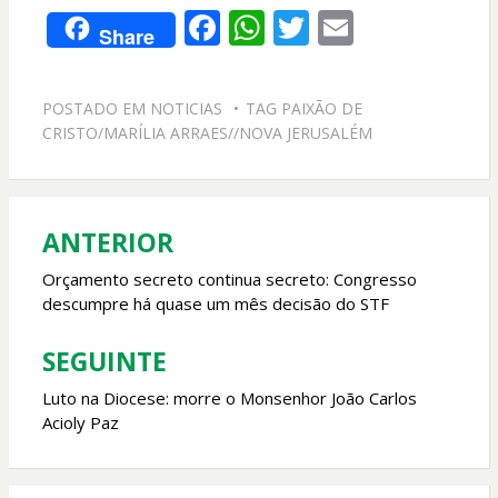
F
W
T
E
Share
ac
h
w
m
e
at
itt
ai
POSTADO EM
NOTICIAS
TAG
PAIXÃO DE
b
s
er
l
CRISTO/MARÍLIA ARRAES//NOVA JERUSALÉM
o
A
o
p
k
p
ANTERIOR
Navegação
de
Orçamento secreto continua secreto: Congresso
descumpre há quase um mês decisão do STF
Post
SEGUINTE
Luto na Diocese: morre o Monsenhor João Carlos
Acioly Paz