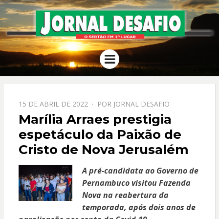
JORNAL
O Sertão em 1º Lugar
Menu
DESAFIO
PPOSTADO
15 DE ABRIL DE 2022
POR
JORNAL DESAFIO
EM
Marília Arraes prestigia
espetáculo da Paixão de
Cristo de Nova Jerusalém
A pré-candidata ao Governo de
Pernambuco visitou Fazenda
Nova na reabertura da
temporada, após dois anos de