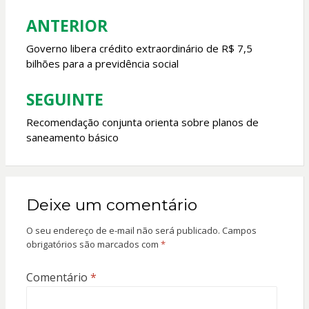
o
p
ANTERIOR
Navegação
k
p
de
Governo libera crédito extraordinário de R$ 7,5
bilhões para a previdência social
Post
SEGUINTE
Recomendação conjunta orienta sobre planos de
saneamento básico
Deixe um comentário
O seu endereço de e-mail não será publicado.
Campos
obrigatórios são marcados com
*
Comentário
*