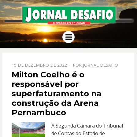
JORNAL
O Sertão em 1º Lugar
Menu
DESAFIO
PPOSTADO
15 DE DEZEMBRO DE 2022
POR
JORNAL DESAFIO
EM
Milton Coelho é o
responsável por
superfaturamento na
construção da Arena
Pernambuco
A Segunda Câmara do Tribunal
de Contas do Estado de