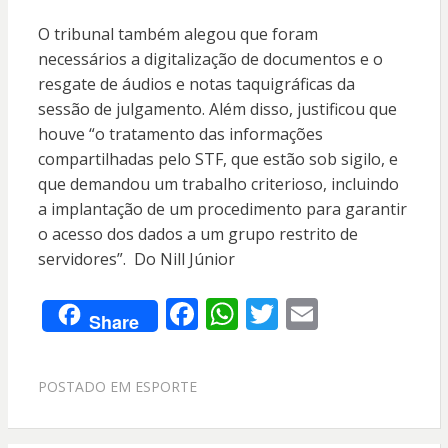
O tribunal também alegou que foram
necessários a digitalização de documentos e o
resgate de áudios e notas taquigráficas da
sessão de julgamento. Além disso, justificou que
houve “o tratamento das informações
compartilhadas pelo STF, que estão sob sigilo, e
que demandou um trabalho criterioso, incluindo
a implantação de um procedimento para garantir
o acesso dos dados a um grupo restrito de
servidores”. Do Nill Júnior
F
W
T
E
Share
ac
h
w
m
e
at
itt
ai
POSTADO EM
ESPORTE
b
s
er
l
o
A