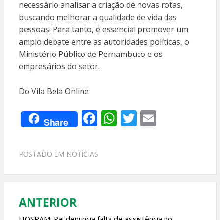
necessário analisar a criação de novas rotas,
buscando melhorar a qualidade de vida das
pessoas. Para tanto, é essencial promover um
amplo debate entre as autoridades políticas, o
Ministério Público de Pernambuco e os
empresários do setor.
Do Vila Bela Online
F
W
T
E
Share
ac
h
w
m
e
at
itt
ai
POSTADO EM
NOTICIAS
b
s
er
l
o
A
o
p
ANTERIOR
Navegação
k
p
HOSPAM: Pai denuncia falta de assistência no