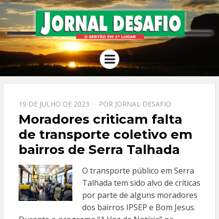
JORNAL
O Sertão em 1º Lugar
Menu
DESAFIO
PPOSTADO
19 DE JULHO DE 2023
POR
JORNAL DESAFIO
EM
Moradores criticam falta
de transporte coletivo em
bairros de Serra Talhada
O transporte público em Serra
Talhada tem sido alvo de críticas
por parte de alguns moradores
dos bairros IPSEP e Bom Jesus.