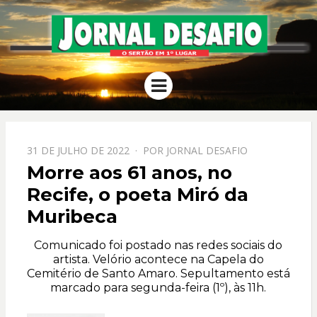
JORNAL
O Sertão em 1º Lugar
Menu
DESAFIO
PPOSTADO
31 DE JULHO DE 2022
POR
JORNAL DESAFIO
EM
Morre aos 61 anos, no
Recife, o poeta Miró da
Muribeca
Comunicado foi postado nas redes sociais do
artista. Velório acontece na Capela do
Cemitério de Santo Amaro. Sepultamento está
marcado para segunda-feira (1º), às 11h.