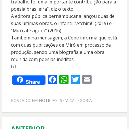
trabalho foi uma importante contribuição para a
poesia brasileira”, diz o texto.
A editora pública pernambucana lançou duas de
suas últimas obras, o infantil “Atchim!” (2019) e
“Miró até agora” (2016).
Também na mensagem, a Cepe informa que está
com duas publicações de Miró em processo de
produção, sendo uma biografia e uma obra
reunida com poesias inéditas.
G1
F
W
T
E
Share
ac
h
w
m
e
at
itt
ai
POSTADO EM
NOTICIAS
,
SEM CATEGORIA
b
s
er
l
o
A
o
p
ANTERIOR