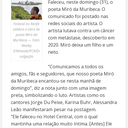
Faleceu, neste domingo (31), o
poeta Miró da Muribeca. O
comunicado foi postado nas
redes sociais do artista. O
Festival no Recife
celebra a obra do
artista lutava contra um câncer
poeta Miró da
com metástase, descoberto em
Muribeca — Foto:
2020. Miró deixa um filho e um
Wesley
D’Almeida/PCR/Di
neto.
vulgação
“Comunicamos a todos os
amigos, fãs e seguidores, que nosso poeta Miró
da Muribeca encantou-se nesta manhã de
domingo”, diz a nota junto com uma imagem
preta, simbolizando o luto. Artistas como os
cantores Jorge Du Peixe, Karina Buhr, Alessandra
Leão manifestaram pesar na postagem.
“Ele faleceu no Hotel Central, com o qual
mantinha uma relação muito íntima. [Antes] Ele