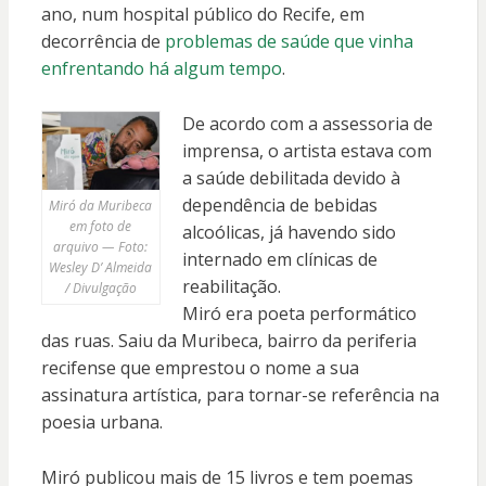
ano, num hospital público do Recife, em
decorrência de
problemas de saúde que vinha
enfrentando há algum tempo
.
De acordo com a assessoria de
imprensa, o artista estava com
a saúde debilitada devido à
dependência de bebidas
Miró da Muribeca
em foto de
alcoólicas, já havendo sido
arquivo — Foto:
internado em clínicas de
Wesley D’ Almeida
reabilitação.
/ Divulgação
Miró era poeta performático
das ruas. Saiu da Muribeca, bairro da periferia
recifense que emprestou o nome a sua
assinatura artística, para tornar-se referência na
poesia urbana.
Miró publicou mais de 15 livros e tem poemas