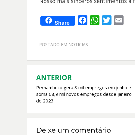
Nosso mais sinceros sentimentos à fa
F
W
T
E
Share
ac
h
w
m
e
at
itt
ai
POSTADO EM
NOTICIAS
b
s
er
l
o
A
o
p
k
p
ANTERIOR
Navegação
Pernambuco gera 8 mil empregos em junho e
de
soma 68,9 mil novos empregos desde janeiro
Post
de 2023
Deixe um comentário