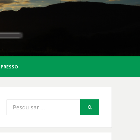
AL
MPRESSO
FIO
Procurar
PESQUISAR
por: