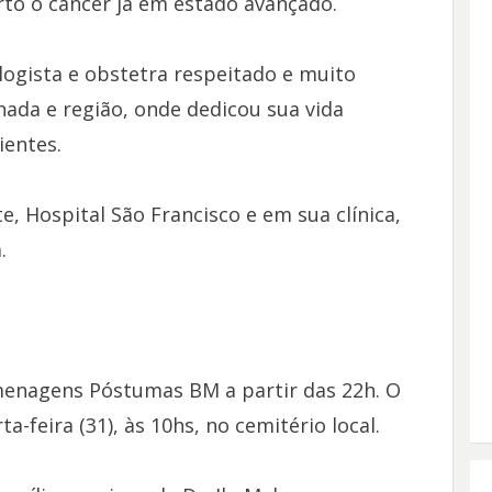
erto o câncer já em estado avançado.
ologista e obstetra respeitado e muito
ada e região, onde dedicou sua vida
ientes.
te, Hospital São Francisco e em sua clínica,
.
menagens Póstumas BM a partir das 22h. O
-feira (31), às 10hs, no cemitério local.