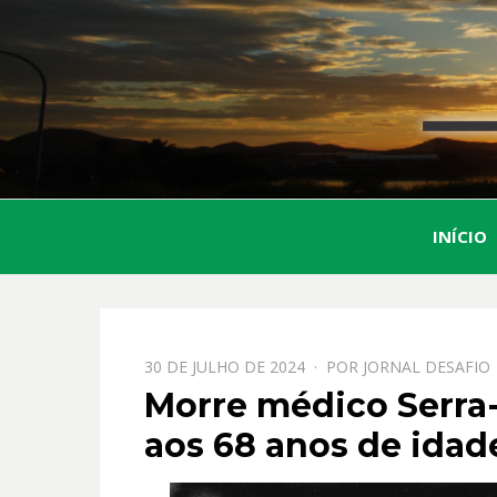
INÍCIO
PPOSTADO
30 DE JULHO DE 2024
POR
JORNAL DESAFIO
EM
Morre médico Serra-
aos 68 anos de idad